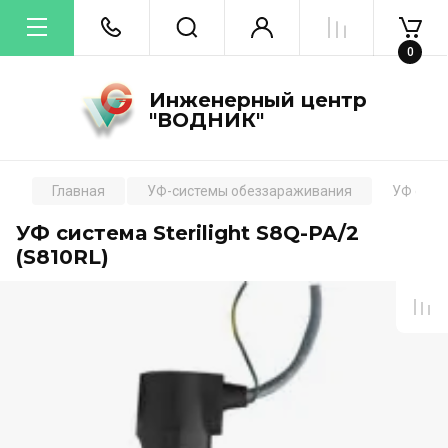
0
Инженерный центр
"ВОДНИК"
Главная
УФ-системы обеззараживания
УФ систе
УФ система Sterilight S8Q-PA/2
(S810RL)