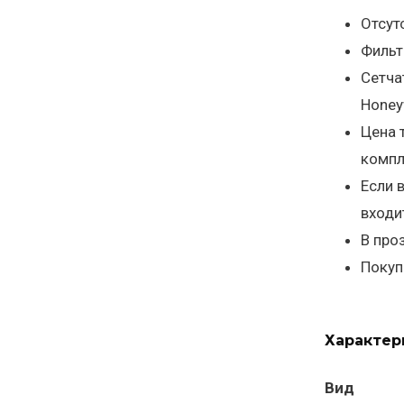
Отсут
Фильт
Сетча
Honey
Цена 
компл
Если 
входи
В про
Покуп
Характер
Вид