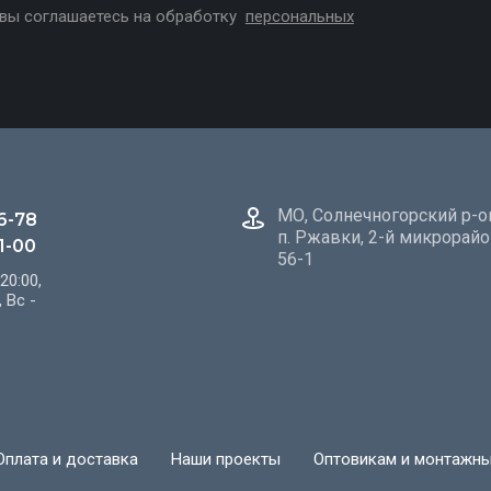
 вы соглашаетесь на обработку
персональных
МО, Солнечногорский р-о
6-78
п. Ржавки, 2-й микрорайо
1-00
56-1
20:00,
 Вс -
Оплата и доставка
Наши проекты
Оптовикам и монтажн