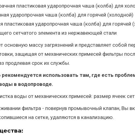
озрачная пластиковая ударопрочная чаша (колба) для х
нная ударопрочная чаша (колба) для горячей (холодной
ая пластиковая ударопрочная чаша (колба) для горячей
щего сетчатого элемента из нержавеющей стали
ет основную массу загрязнений и представляет собой пе
овки, защищая от механических примесей фильтры посл
аз продлевая срок их службы.
K06 рекомендуется использовать там, где есть проб
воды в водопроводе.
чистка воды от механических примесей: размер ячеек се
уживании фильтра - повернув промывочный клапан, Вы в
копившиеся на сетке, удаляются в канализацию.
щества: