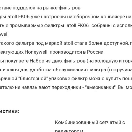
ствие подделок на рынке фильтров
ры atoll FK06 уже настроены на сборочном конвейере на
тые промываемые фильтры atoll FK06 собраны с исполь
well
такого фильтра под маркой atoll стала более доступной,
ектующих Honeywell производится в России.
вы покупаете Набор из двух фильтров (на холодную и горя
т и ключ для удобства обслуживания фильтра (откручива
зрачной "блистерной" упаковке фильтр можно купить пош
ателю не навязывают переходники - "американки". Вы м
истики:
Комбинированный сетчатый с
редуктором