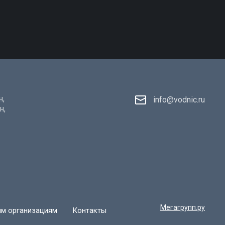
н,
info@vodnic.ru
н,
Мегагрупп.ру
ым организациям
Контакты