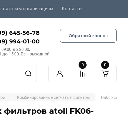
онтажным организациям
Контакты
99) 645-56-78
Обратный звонок
99) 994-01-00
 09:00 до 20:00,
0 до 15:00, Вс - выходной
0
0
кой
Комбинированные сетчатые фильтры
Набор сетчат
фильтров atoll FK06-