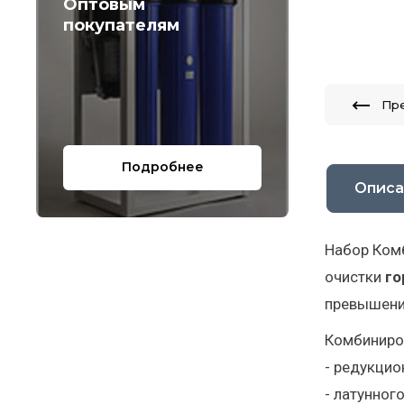
Оптовым
покупателям
Пр
Подробнее
Описа
Набор Комб
очистки
го
превышени
Комбиниров
- редукцио
- латунног