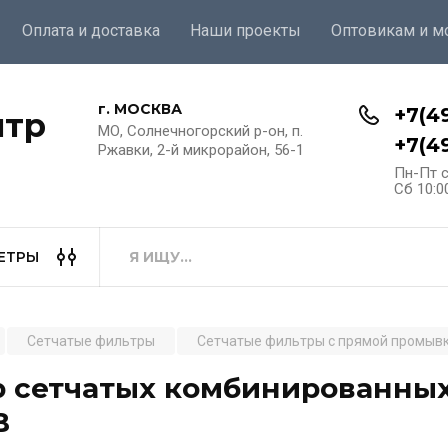
Оплата и доставка
Наши проекты
Оптовикам и м
г. МОСКВА
+7(4
нтр
МО, Солнечногорский р-он, п.
+7(4
Ржавки, 2-й микрорайон, 56-1
Пн-Пт с
Сб 10:0
ЕТРЫ
Сетчатые фильтры
Сетчатые фильтры с прямой промыв
 сетчатых комбинированных 
B