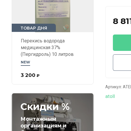
8 81
ТОВАР ДНЯ
Перекись водорода
медицинская 37%
(Пергидроль) 10 литров
NEW
3 200
₽
Артикул:
ATE
atoll
Скидки %
Монтажным
организациям и