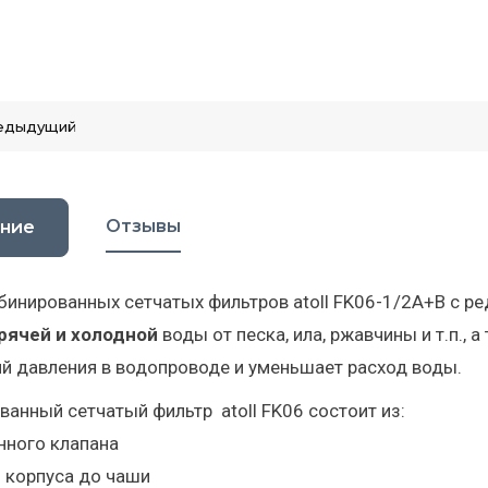
едыдущий
Отзывы
ние
инированных сетчатых фильтров atoll FK06-1/2A+B с р
рячей
и холодной
воды от песка, ила, ржавчины и т.п.,
й давления в водопроводе и уменьшает расход воды.
анный сетчатый фильтр atoll FK06 состоит из:
нного клапана
о корпуса до чаши