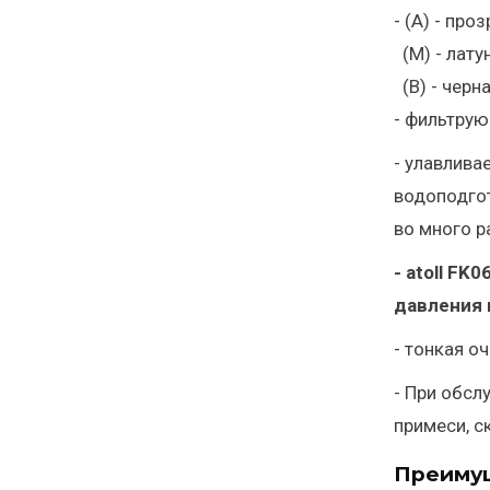
- (А) - пр
(М) - лату
(B) - черн
- фильтрую
- улавлива
водоподгот
во много р
- atoll F
давления 
- тонкая о
- При обсл
примеси, с
Преиму