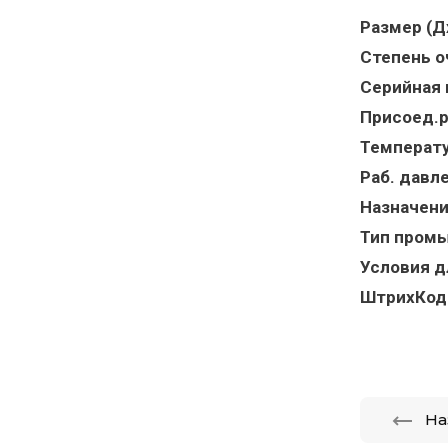
Размер (Д
Степень о
Серийная 
Присоед.р
Температу
Раб. давле
Назначен
Тип пром
Условия д
ШтрихКод
На